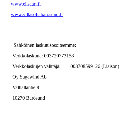
www.elisaari.fi
www.villasofiabarosund.fi
Sähköinen laskutusosoiteemme:
Verkkolaskuna: 003720773158
Verkkolaskujen välittäjä: 003708599126 (Liaison)
Oy Sagawind Ab
Valhallantie 8
10270 Barösund